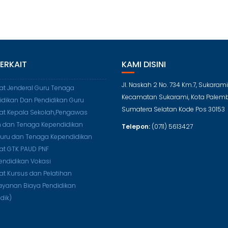
TERKAIT
KAMI DISINI
Jl. Naskah 2 No. 734 Km.7, Sukarami
rat Jenderal Guru Tenaga
Kecamatan Sukarami, Kota Palem
idikan Dan Pendidikan Guru
Sumatera Selatan Kode Pos 30153
rat Kepala Sekolah,Pengawas
h dan Tenaga Kependidikan
Telepon:
(0711) 5613427
Guru dan Tenaga Kependidikan
rat GTK PAUD PNF
Pendidikan Vokasi
rat Kursus dan Pelatihan
ayanan Biaya Pendidikan
dik)