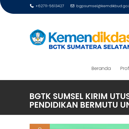
Skip
+62711-5613427
bgpsumsel@kemdikbud.go.
to
content
Beranda
Prof
BGTK SUMSEL KIRIM UTU
PENDIDIKAN BERMUTU U