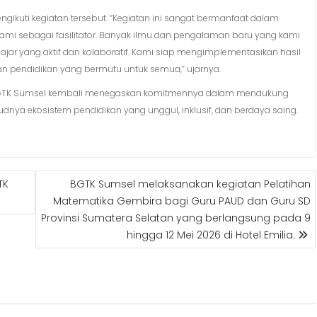
gikuti kegiatan tersebut. “Kegiatan ini sangat bermanfaat dalam
 sebagai fasilitator. Banyak ilmu dan pengalaman baru yang kami
r yang aktif dan kolaboratif. Kami siap mengimplementasikan hasil
n pendidikan yang bermutu untuk semua,” ujarnya.
ni, BGTK Sumsel kembali menegaskan komitmennya dalam mendukung
dnya ekosistem pendidikan yang unggul, inklusif, dan berdaya saing.
TK
BGTK Sumsel melaksanakan kegiatan Pelatihan
u
Matematika Gembira bagi Guru PAUD dan Guru SD
Provinsi Sumatera Selatan yang berlangsung pada 9
hingga 12 Mei 2026 di Hotel Emilia.