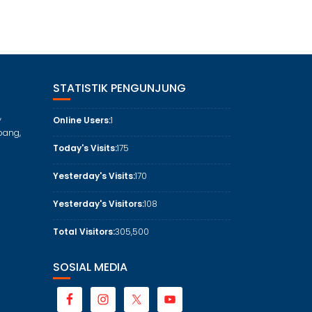
STATISTIK PENGUNJUNG
,
Online Users:
1
bang,
Today's Visits:
175
Yesterday's Visits:
170
Yesterday's Visitors:
108
Total Visitors:
305,500
SOSIAL MEDIA