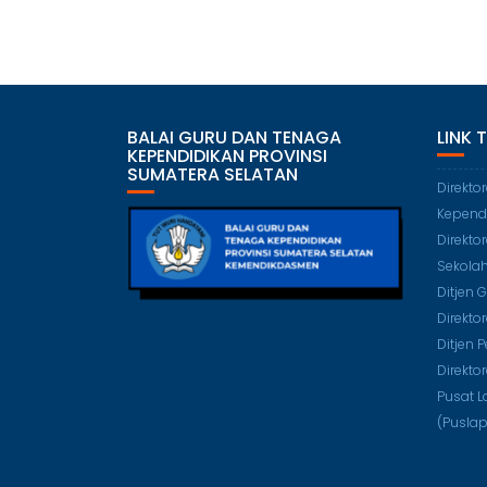
BALAI GURU DAN TENAGA
LINK 
KEPENDIDIKAN PROVINSI
SUMATERA SELATAN
Direkto
Kepend
Direkto
Sekola
Ditjen 
Direkto
Ditjen 
Direkto
Pusat L
(Puslap