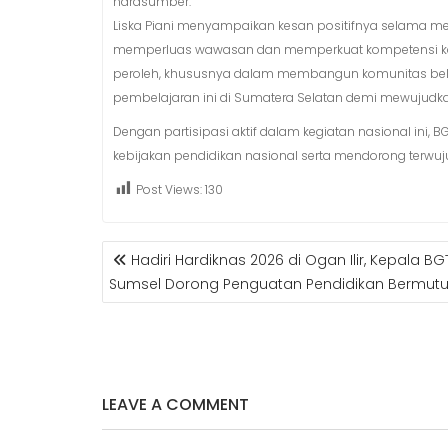
narasumber.
Liska Piani menyampaikan kesan positifnya selama men
memperluas wawasan dan memperkuat kompetensi kami
peroleh, khususnya dalam membangun komunitas belaja
pembelajaran ini di Sumatera Selatan demi mewujudka
Dengan partisipasi aktif dalam kegiatan nasional i
kebijakan pendidikan nasional serta mendorong terwuju
Post Views:
130
POST
Hadiri Hardiknas 2026 di Ogan Ilir, Kepala BG
NAVIGATION
Sumsel Dorong Penguatan Pendidikan Bermut
LEAVE A COMMENT