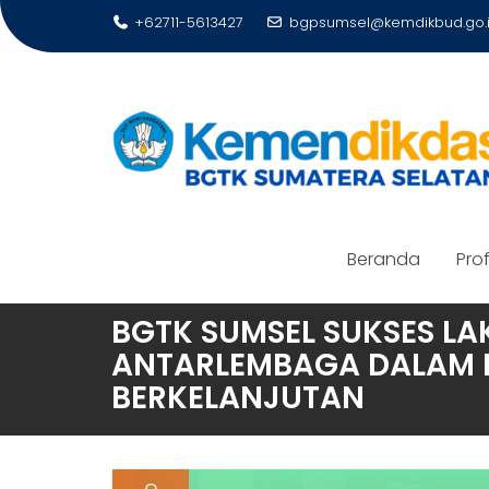
Skip
+62711-5613427
bgpsumsel@kemdikbud.go.
to
content
Beranda
Prof
BGTK SUMSEL SUKSES LA
ANTARLEMBAGA DALAM M
BERKELANJUTAN