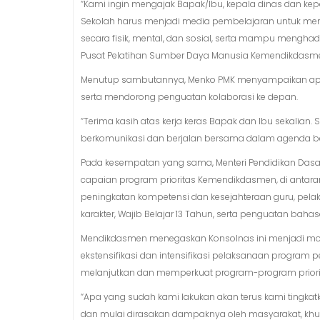
“Kami ingin mengajak Bapak/Ibu, kepala dinas dan ke
Sekolah harus menjadi media pembelajaran untuk memb
secara fisik, mental, dan sosial, serta mampu menghadap
Pusat Pelatihan Sumber Daya Manusia Kemendikdasmen
Menutup sambutannya, Menko PMK menyampaikan apres
serta mendorong penguatan kolaborasi ke depan.
“Terima kasih atas kerja keras Bapak dan Ibu sekalian. 
berkomunikasi dan berjalan bersama dalam agenda 
Pada kesempatan yang sama, Menteri Pendidikan Das
capaian program prioritas Kemendikdasmen, di antarany
peningkatan kompetensi dan kesejahteraan guru, pe
karakter, Wajib Belajar 13 Tahun, serta penguatan bahas
Mendikdasmen menegaskan Konsolnas ini menjadi mo
ekstensifikasi dan intensifikasi pelaksanaan program 
melanjutkan dan memperkuat program-program priorita
“Apa yang sudah kami lakukan akan terus kami tingka
dan mulai dirasakan dampaknya oleh masyarakat, khu