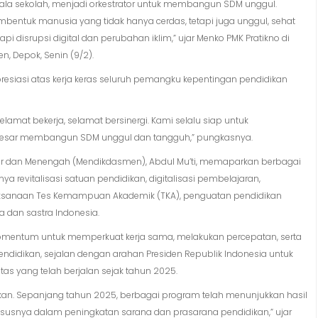
pala sekolah, menjadi orkestrator untuk membangun SDM unggul.
entuk manusia yang tidak hanya cerdas, tetapi juga unggul, sehat
i disrupsi digital dan perubahan iklim,” ujar Menko PMK Pratikno di
, Depok, Senin (9/2).
iasi atas kerja keras seluruh pemangku kepentingan pendidikan
Selamat bekerja, selamat bersinergi. Kami selalu siap untuk
besar membangun SDM unggul dan tangguh,” pungkasnya.
ar dan Menengah (Mendikdasmen), Abdul Mu’ti, memaparkan berbagai
a revitalisasi satuan pendidikan, digitalisasi pembelajaran,
laksanaan Tes Kemampuan Akademik (TKA), penguatan pendidikan
a dan sastra Indonesia.
mentum untuk memperkuat kerja sama, melakukan percepatan, serta
pendidikan, sejalan dengan arahan Presiden Republik Indonesia untuk
s yang telah berjalan sejak tahun 2025.
tkan. Sepanjang tahun 2025, berbagai program telah menunjukkan hasil
susnya dalam peningkatan sarana dan prasarana pendidikan,” ujar