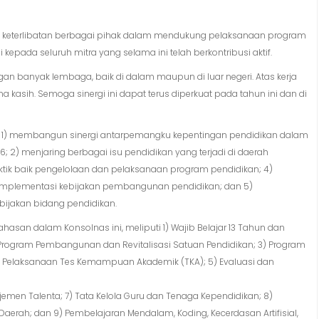
ya keterlibatan berbagai pihak dalam mendukung pelaksanaan program
epada seluruh mitra yang selama ini telah berkontribusi aktif.
n banyak lembaga, baik di dalam maupun di luar negeri. Atas kerja
kasih. Semoga sinergi ini dapat terus diperkuat pada tahun ini dan di
in 1) membangun sinergi antarpemangku kepentingan pendidikan dalam
2) menjaring berbagai isu pendidikan yang terjadi di daerah
ktik baik pengelolaan dan pelaksanaan program pendidikan; 4)
mplementasi kebijakan pembangunan pendidikan; dan 5)
ijakan bidang pendidikan.
hasan dalam Konsolnas ini, meliputi 1) Wajib Belajar 13 Tahun dan
rogram Pembangunan dan Revitalisasi Satuan Pendidikan; 3) Program
jut Pelaksanaan Tes Kemampuan Akademik (TKA); 5) Evaluasi dan
emen Talenta; 7) Tata Kelola Guru dan Tenaga Kependidikan; 8)
aerah; dan 9) Pembelajaran Mendalam, Koding, Kecerdasan Artifisial,