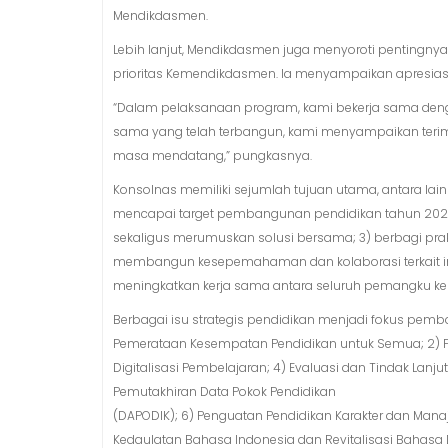
Mendikdasmen.
Lebih lanjut, Mendikdasmen juga menyoroti pentingn
prioritas Kemendikdasmen. Ia menyampaikan apresiasi k
“Dalam pelaksanaan program, kami bekerja sama denga
sama yang telah terbangun, kami menyampaikan terima 
masa mendatang,” pungkasnya.
Konsolnas memiliki sejumlah tujuan utama, antara la
mencapai target pembangunan pendidikan tahun 2026; 
sekaligus merumuskan solusi bersama; 3) berbagi pra
membangun kesepemahaman dan kolaborasi terkait i
meningkatkan kerja sama antara seluruh pemangku keb
Berbagai isu strategis pendidikan menjadi fokus pemba
Pemerataan Kesempatan Pendidikan untuk Semua; 2) P
Digitalisasi Pembelajaran; 4) Evaluasi dan Tindak Lan
Pemutakhiran Data Pokok Pendidikan
(DAPODIK); 6) Penguatan Pendidikan Karakter dan Manaj
Kedaulatan Bahasa Indonesia dan Revitalisasi Bahasa D