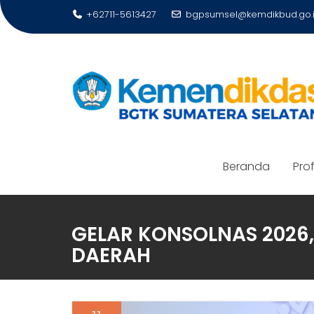
Skip
+62711-5613427
bgpsumsel@kemdikbud.go.
to
content
Beranda
Prof
GELAR KONSOLNAS 2026
DAERAH