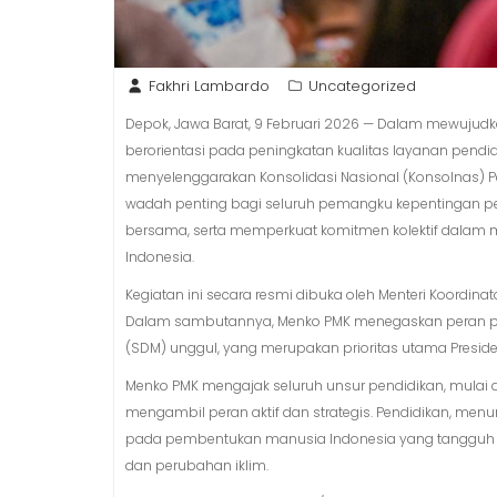
Fakhri Lambardo
Uncategorized
Depok, Jawa Barat, 9 Februari 2026 — Dalam mewujudka
berorientasi pada peningkatan kualitas layanan pend
menyelenggarakan Konsolidasi Nasional (Konsolnas) 
wadah penting bagi seluruh pemangku kepentingan p
bersama, serta memperkuat komitmen kolektif dalam 
Indonesia.
Kegiatan ini secara resmi dibuka oleh Menteri Koordi
Dalam sambutannya, Menko PMK menegaskan peran p
(SDM) unggul, yang merupakan prioritas utama Preside
Menko PMK mengajak seluruh unsur pendidikan, mulai da
mengambil peran aktif dan strategis. Pendidikan, menu
pada pembentukan manusia Indonesia yang tangguh d
dan perubahan iklim.