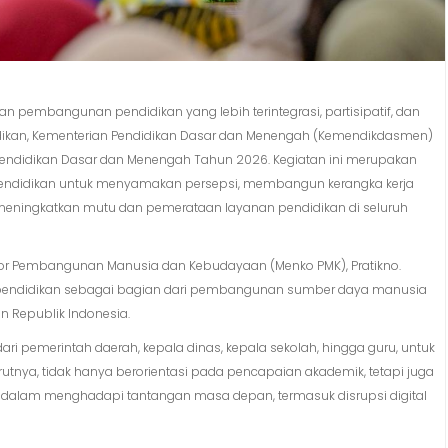
n pembangunan pendidikan yang lebih terintegrasi, partisipatif, dan
idikan, Kementerian Pendidikan Dasar dan Menengah (Kemendikdasmen)
Pendidikan Dasar dan Menengah Tahun 2026. Kegiatan ini merupakan
endidikan untuk menyamakan persepsi, membangun kerangka kerja
meningkatkan mutu dan pemerataan layanan pendidikan di seluruh
nator Pembangunan Manusia dan Kebudayaan (Menko PMK), Pratikno.
endidikan sebagai bagian dari pembangunan sumber daya manusia
n Republik Indonesia.
ri pemerintah daerah, kepala dinas, kepala sekolah, hingga guru, untuk
rutnya, tidak hanya berorientasi pada pencapaian akademik, tetapi juga
alam menghadapi tantangan masa depan, termasuk disrupsi digital