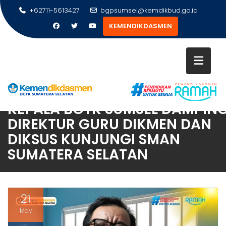
Skip
+62711-5613427
bgpsumsel@kemdikbud.go.id
to
KEMENDIKDASMEN
content
KEPALA BGTK SUMSEL DAMPING
DIREKTUR GURU DIKMEN DAN
DIKSUS KUNJUNGI SMAN
SUMATERA SELATAN
21
May