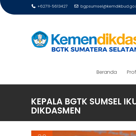
Skip
+62711-5613427
bgpsumsel@kemdikbud.go.
to
content
Beranda
Prof
KEPALA BGTK SUMSEL IK
DIKDASMEN