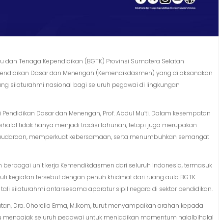
ru dan Tenaga Kependidikan (BGTK) Provinsi Sumatera Selatan
n Pendidikan Dasar dan Menengah (Kemendikdasmen) yang dilaksanakan
ang silaturahmi nasional bagi seluruh pegawai di lingkungan
teri Pendidikan Dasar dan Menengah, Prof. Abdul Mu’ti. Dalam kesempatan
halal tidak hanya menjadi tradisi tahunan, tetapi juga merupakan
audaraan, memperkuat kebersamaan, serta menumbuhkan semangat
leh berbagai unit kerja Kemendikdasmen dari seluruh Indonesia, termasuk
ti kegiatan tersebut dengan penuh khidmat dari ruang aula BGTK
li silaturahmi antarsesama aparatur sipil negara di sektor pendidikan.
tan, Dra. Ohorella Erma, M.Ikom, turut menyampaikan arahan kepada
u mengajak seluruh pegawai untuk menjadikan momentum halalbihalal