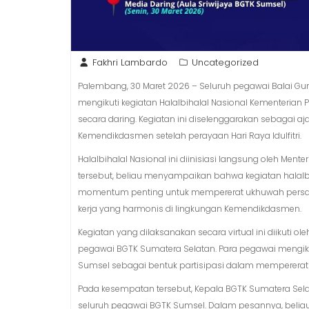
Fakhri Lambardo
Uncategorized
Palembang, 30 Maret 2026 – Seluruh pegawai Balai Gu
mengikuti kegiatan Halalbihalal Nasional Kementeria
secara daring. Kegiatan ini diselenggarakan sebagai aj
Kemendikdasmen setelah perayaan Hari Raya Idulfitri.
Halalbihalal Nasional ini diinisiasi langsung oleh Men
tersebut, beliau menyampaikan bahwa kegiatan halalbi
momentum penting untuk mempererat ukhuwah pers
kerja yang harmonis di lingkungan Kemendikdasmen.
Kegiatan yang dilaksanakan secara virtual ini diikuti o
pegawai BGTK Sumatera Selatan. Para pegawai mengiku
Sumsel sebagai bentuk partisipasi dalam mempererat ta
Pada kesempatan tersebut, Kepala BGTK Sumatera Sela
seluruh pegawai BGTK Sumsel. Dalam pesannya, belia