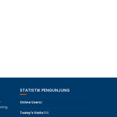
STATISTIK PENGUNJUNG
,
Online Users:
1
bang,
Today's Visits:
156