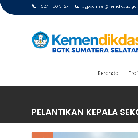
Skip
+62711-5613427
bgpsumsel@kemdikbud.go.
to
content
Beranda
Prof
PELANTIKAN KEPALA SEK