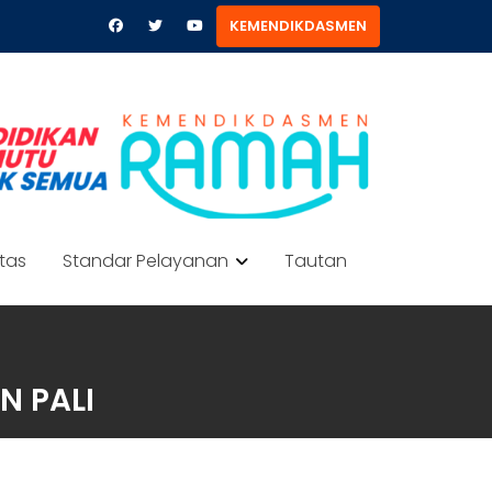
KEMENDIKDASMEN
itas
Standar Pelayanan
Tautan
N PALI