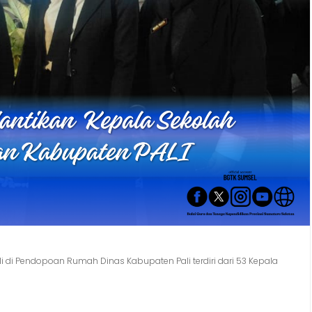
i di Pendopoan Rumah Dinas Kabupaten Pali terdiri dari 53 Kepala