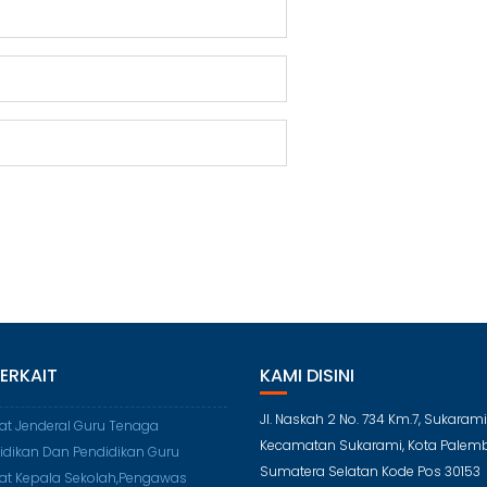
TERKAIT
KAMI DISINI
Jl. Naskah 2 No. 734 Km.7, Sukarami
rat Jenderal Guru Tenaga
Kecamatan Sukarami, Kota Palem
idikan Dan Pendidikan Guru
Sumatera Selatan Kode Pos 30153
rat Kepala Sekolah,Pengawas