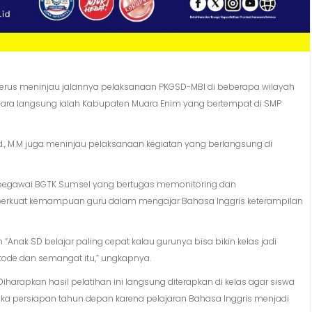
 terus meninjau jalannya pelaksanaan PKGSD-MBI di beberapa wilayah
ecara langsung ialah Kabupaten Muara Enim yang bertempat di SMP
d., M.M juga meninjau pelaksanaan kegiatan yang berlangsung di
ar pegawai BGTK Sumsel yang bertugas memonitoring dan
perkuat kemampuan guru dalam mengajar Bahasa Inggris keterampilan
ak SD belajar paling cepat kalau gurunya bisa bikin kelas jadi
etode dan semangat itu,” ungkapnya.
harapkan hasil pelatihan ini langsung diterapkan di kelas agar siswa
gka persiapan tahun depan karena pelajaran Bahasa Inggris menjadi