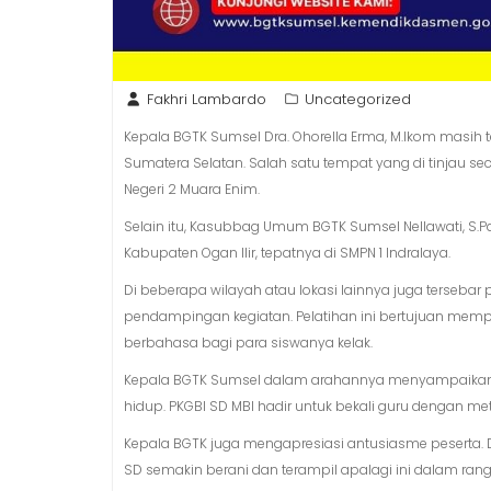
Fakhri Lambardo
Uncategorized
Kepala BGTK Sumsel Dra. Ohorella Erma, M.Ikom masih
Sumatera Selatan. Salah satu tempat yang di tinjau s
Negeri 2 Muara Enim.
Selain itu, Kasubbag Umum BGTK Sumsel Nellawati, S.P
Kabupaten Ogan Ilir, tepatnya di SMPN 1 Indralaya.
Di beberapa wilayah atau lokasi lainnya juga terseb
pendampingan kegiatan. Pelatihan ini bertujuan mem
berbahasa bagi para siswanya kelak.
Kepala BGTK Sumsel dalam arahannya menyampaikan “An
hidup. PKGBI SD MBI hadir untuk bekali guru dengan m
Kepala BGTK juga mengapresiasi antusiasme peserta. Di
SD semakin berani dan terampil apalagi ini dalam ran