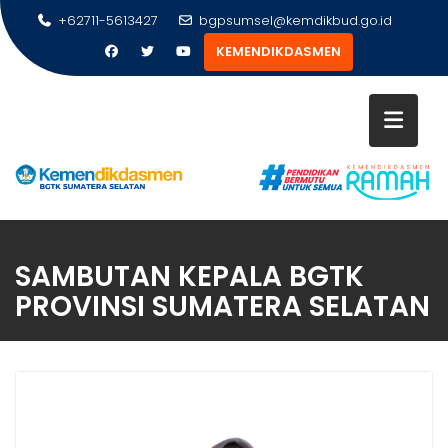
Skip
+62711-5613427
bgpsumsel@kemdikbud.go.id
to
KEMENDIKDASMEN
content
SAMBUTAN KEPALA BGTK
PROVINSI SUMATERA SELATAN