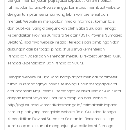
Dengan memanjatkan puji syukur kepada Allah SWT berkat
rahmat dan karunia-Nya sehingga kami bisa membuat website
dengan tampilan serta fitur yang lebih komprehensif dan
menarik. Website ini merupakan media Informasi, komunikasi
dan publikasi yang dipergunakan oleh Balai Guru dan Tenaga
Kependidikan Provinsi Sumatera Selatan (BGTK Provinsi Sumatera
Selatan). Hadirnya website ini tidak terlepas dari bimbingan dan
dukungan dari berbagai pihak, khususnya Kementerian
Pendidikan Dasar dan Menengah melalui Direktorat Jenderal Guru
Tenaga Kependidikan Dan Pendidikan Guru.
Dengan website ini juga kami harap dapat menjadi parameter
tumbuh kembangnya inovasi teknologi untuk menggapai cita-
cita Indonesia Maju melalui semangat Merdeka Belajar. Akhir kata,
dengan resmi Saya meluncurkan tampilan baru website
http://bgtksumsel.kemendikdasmen.go.id/ terimakasih kepada
semua pihak yang mengelola website Balai Guru dan Tenaga
Kependidikan Provinsi Sumatera Selatan ini. Bersama ini juga
kami ucapkan selamat mengunjungi website kami. Semoga