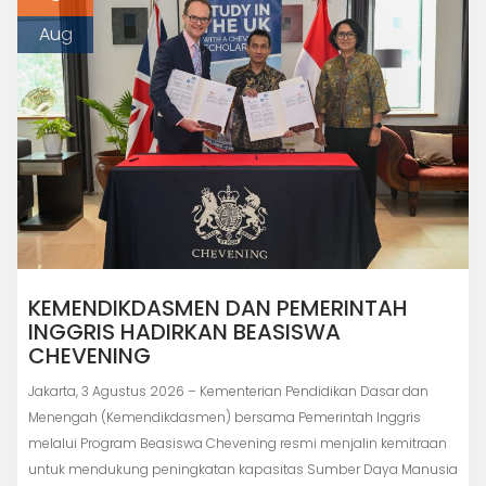
Aug
KEMENDIKDASMEN DAN PEMERINTAH
INGGRIS HADIRKAN BEASISWA
CHEVENING
Jakarta, 3 Agustus 2026 – Kementerian Pendidikan Dasar dan
Menengah (Kemendikdasmen) bersama Pemerintah Inggris
melalui Program Beasiswa Chevening resmi menjalin kemitraan
untuk mendukung peningkatan kapasitas Sumber Daya Manusia