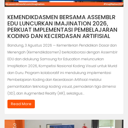
KEMENDIKDASMEN BERSAMA ASSEMBLR
EDU LUNCURKAN IMAJINATION 2026,
PERKUAT IMPLEMENTASI PEMBELAJARAN
KODING DAN KECERDASAN ARTIFISIAL
Bandung, 3 Agustus 2026 — Kementerian Pendidikan Dasar dan
Menengah (Kemendikdasmen) berkolaborasi dengan Assemblr
EDU dan didukung Samsung for Education meluncurkan
ImajiNation 2026, Kompetisi Nasional Koding Visual untuk Murid
dan Guru. Program kolaboratif ini mendukung implementasi
Pembelajaran Koding dan Kecerdasan Artifisial melalui
pemanfaatan teknologi koding visual, pemodelan tiga dimensi
(3D), dan Augmented Reality (AR), sekaligus…
Read More
3