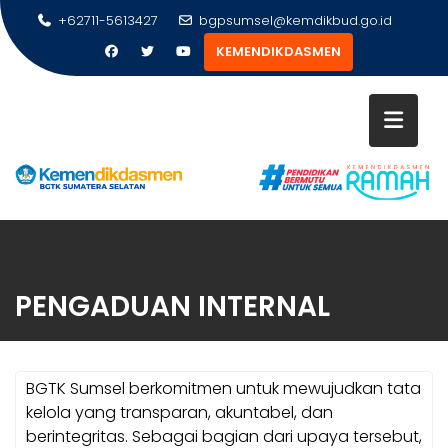
Skip
+62711-5613427
bgpsumsel@kemdikbud.go.id
to
KEMENDIKDASMEN
content
PENGADUAN INTERNAL
BGTK Sumsel berkomitmen untuk mewujudkan tata
kelola yang transparan, akuntabel, dan
berintegritas. Sebagai bagian dari upaya tersebut,