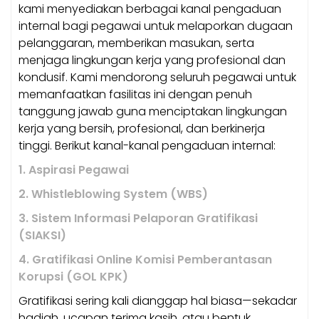
kami menyediakan berbagai kanal pengaduan
internal bagi pegawai untuk melaporkan dugaan
pelanggaran, memberikan masukan, serta
menjaga lingkungan kerja yang profesional dan
kondusif. Kami mendorong seluruh pegawai untuk
memanfaatkan fasilitas ini dengan penuh
tanggung jawab guna menciptakan lingkungan
kerja yang bersih, profesional, dan berkinerja
tinggi. Berikut kanal-kanal pengaduan internal:
1.
Aspirasi Pegawai
2. Whistleblowing System (WBS)
3.
Sistem Informasi Pelaporan Gratifikasi
(SIAKSI)
4. Gratifikasi Online Komisi Pemberantasan
Korupsi (GOL KPK)
Gratifikasi sering kali dianggap hal biasa—sekadar
hadiah, ucapan terima kasih, atau bentuk