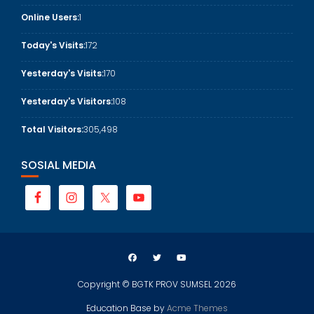
Online Users:
1
Today's Visits:
172
Yesterday's Visits:
170
Yesterday's Visitors:
108
Total Visitors:
305,498
SOSIAL MEDIA
Copyright © BGTK PROV SUMSEL 2026
Education Base by
Acme Themes