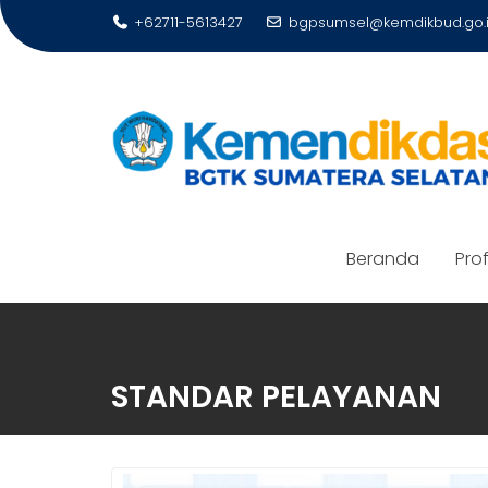
Skip
+62711-5613427
bgpsumsel@kemdikbud.go.
to
content
Beranda
Prof
STANDAR PELAYANAN