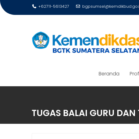
Skip
+62711-5613427
bgpsumsel@kemdikbud.go.
to
content
Beranda
Prof
TUGAS BALAI GURU DAN