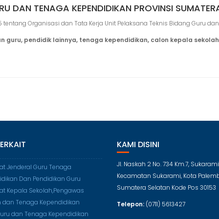
RU DAN TENAGA KEPENDIDIKAN PROVINSI SUMATER
ntang Organisasi dan Tata Kerja Unit Pelaksana Teknis Bidang Guru dan
u, pendidik lainnya, tenaga kependidikan, calon kepala sekolah,
TERKAIT
KAMI DISINI
Jl. Naskah 2 No. 734 Km.7, Sukarami
rat Jenderal Guru Tenaga
Kecamatan Sukarami, Kota Palem
idikan Dan Pendidikan Guru
Sumatera Selatan Kode Pos 30153
rat Kepala Sekolah,Pengawas
h dan Tenaga Kependidikan
Telepon:
(0711) 5613427
Guru dan Tenaga Kependidikan