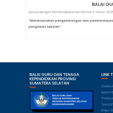
BALAI GU
sesuai dengan Permendikdasmen Nomor 5 Tahun 2025 te
“Melaksanakan pengembangan dan pemberdayaan gur
pengawas sekolah.”
BALAI GURU DAN TENAGA
LINK 
KEPENDIDIKAN PROVINSI
SUMATERA SELATAN
Direkto
Kepend
Direkto
Sekola
Ditjen 